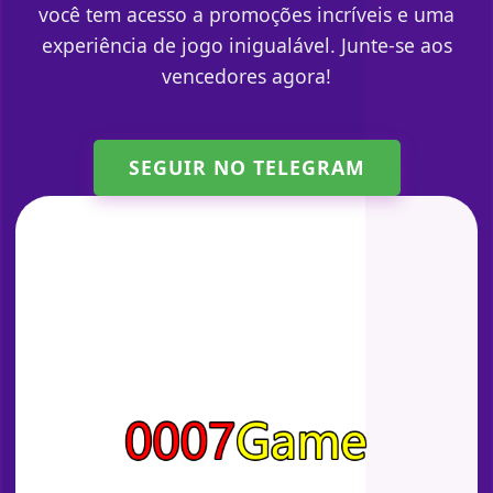
você tem acesso a promoções incríveis e uma
experiência de jogo inigualável. Junte-se aos
vencedores agora!
SEGUIR NO TELEGRAM