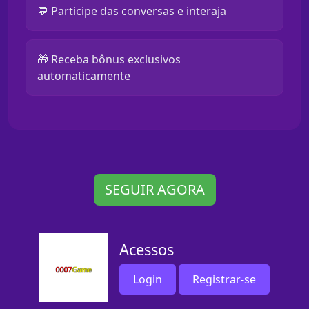
💬 Participe das conversas e interaja
🎁 Receba bônus exclusivos
automaticamente
SEGUIR AGORA
Acessos
Login
Registrar-se