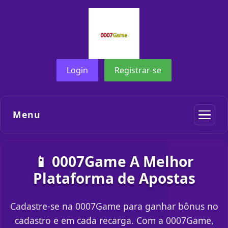
Login
Registrar-se
Menu
📱 0007Game A Melhor
Plataforma de Apostas
Cadastre-se na 0007Game para ganhar bônus no
cadastro e em cada recarga. Com a 0007Game,