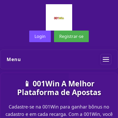
Login
Registrar-se
Menu
📱 001Win A Melhor
Plataforma de Apostas
Cadastre-se na 001Win para ganhar bônus no
cadastro e em cada recarga. Com a 001Win, você