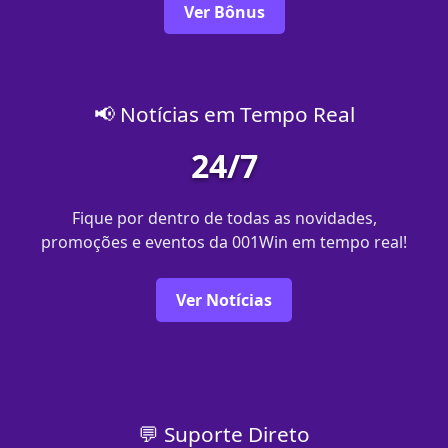
Ver Bônus
📢 Notícias em Tempo Real
24/7
Fique por dentro de todas as novidades,
promoções e eventos da 001Win em tempo real!
Ver Notícias
💬 Suporte Direto