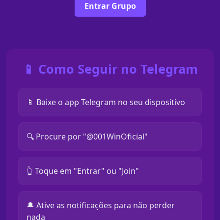
Entrar Grupo
📱 Como Seguir no Telegram
📱 Baixe o app Telegram no seu dispositivo
🔍 Procure por "@001WinOficial"
👆 Toque em "Entrar" ou "Join"
🔔 Ative as notificações para não perder
nada