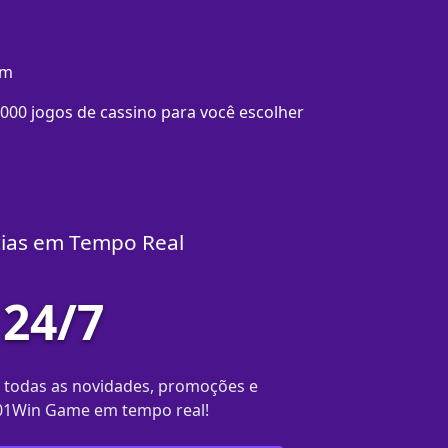
am
000 jogos de cassino para você escolher
cias em Tempo Real
24/7
e todas as novidades, promoções e
01Win Game em tempo real!