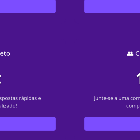
reto
👥 
t
espostas rápidas e
Junte-se a uma com
lizado!
compa
e