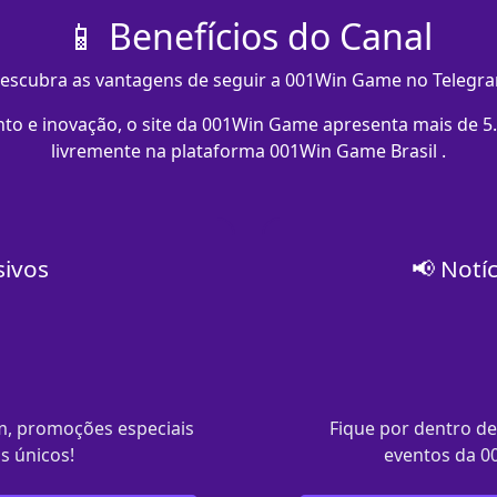
📱 Benefícios do Canal
escubra as vantagens de seguir a 001Win Game no Telegr
o e inovação, o site da 001Win Game apresenta mais de 5.
livremente na plataforma 001Win Game Brasil .
sivos
📢 Notí
m, promoções especiais
Fique por dentro d
s únicos!
eventos da 0