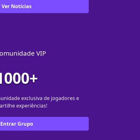
Ver Notícias
Comunidade VIP
1000+
unidade exclusiva de jogadores e
rtilhe experiências!
Entrar Grupo