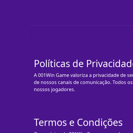
Políticas de Privacida
A 001Win Game valoriza a privacidade de s
de nossos canais de comunicação. Todos os 
nossos jogadores.
Termos e Condições