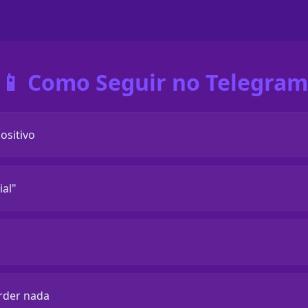
📱 Como Seguir no Telegram
ositivo
al"
erder nada