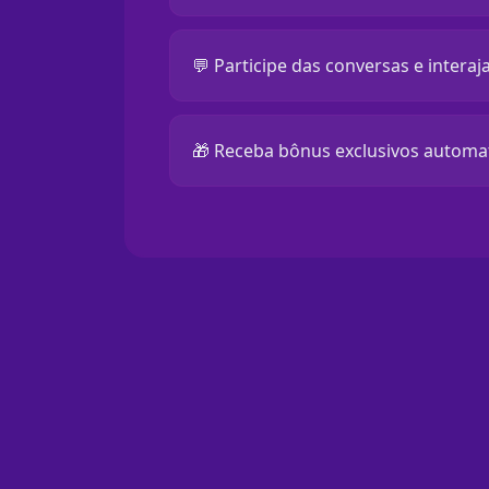
💬 Participe das conversas e interaj
🎁 Receba bônus exclusivos autom