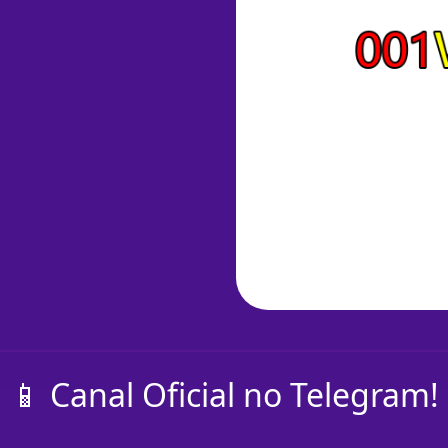
📱 Canal Oficial no Telegram!