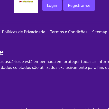
Login
Registrar-se
Políticas de Privacidade
Termos e Condições
Sitemap
de
eus usuários e está empenhada em proteger todas as infor
dados coletados são utilizados exclusivamente para fins d