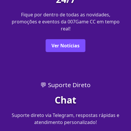
Fique por dentro de todas as novidades,
promoções e eventos da 007Game CC em tempo
real!
Ver Notícias
💬 Suporte Direto
Chat
Suporte direto via Telegram, respostas rápidas e
atendimento personalizado!