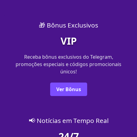
🎁 Bônus Exclusivos
VIP
Receba bônus exclusivos do Telegram,
promoções especiais e códigos promocionais
únicos!
Ver Bônus
📢 Notícias em Tempo Real
24/7