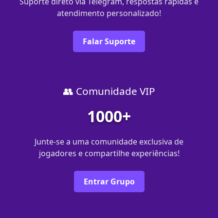
Suporte direto via Telegram, respostas rápidas e
atendimento personalizado!
Falar Suporte
👥 Comunidade VIP
1000+
Junte-se a uma comunidade exclusiva de
jogadores e compartilhe experiências!
Entrar Grupo