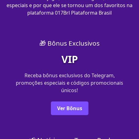
especiais e por que ele se tornou um dos favoritos na
plataforma 017Brl Plataforma Brasil
🎁 Bônus Exclusivos
VIP
Receba bônus exclusivos do Telegram,
promoções especiais e códigos promocionais
únicos!
Ver Bônus