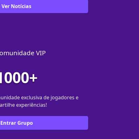
Ver Notícias
Comunidade VIP
1000+
unidade exclusiva de jogadores e
rtilhe experiências!
Entrar Grupo