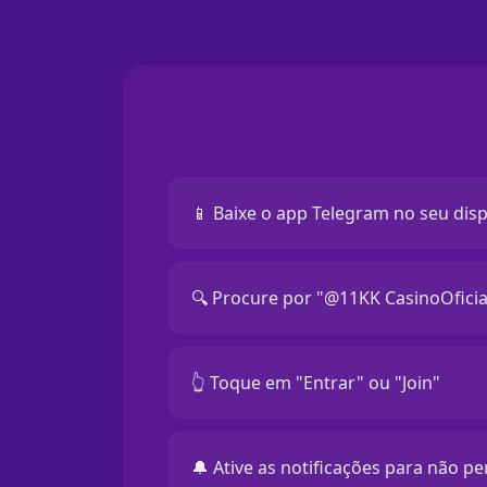
📱 Baixe o app Telegram no seu disp
🔍 Procure por "@11KK CasinoOficia
👆 Toque em "Entrar" ou "Join"
🔔 Ative as notificações para não p