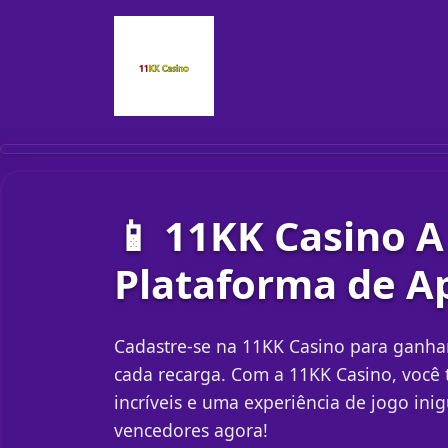
📱 11KK Casino 
Plataforma de A
Cadastre-se na 11KK Casino para ganha
cada recarga. Com a 11KK Casino, você
incríveis e uma experiência de jogo inig
vencedores agora!