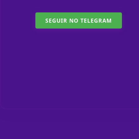
SEGUIR NO TELEGRAM