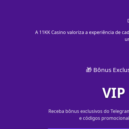
A 11KK Casino valoriza a experiência de ca
u
🎁 Bônus Exclu
VIP
Receba bônus exclusivos do Telegra
e códigos promocionai