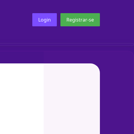
Login
Registrar-se