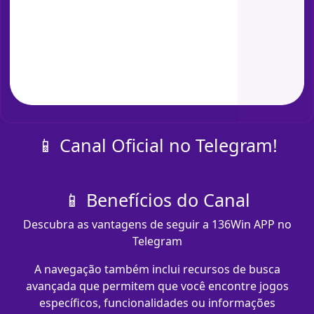
📱 Canal Oficial no Telegram!
📱 Benefícios do Canal
Descubra as vantagens de seguir a 136Win APP no
Telegram
A navegação também inclui recursos de busca
avançada que permitem que você encontre jogos
específicos, funcionalidades ou informações