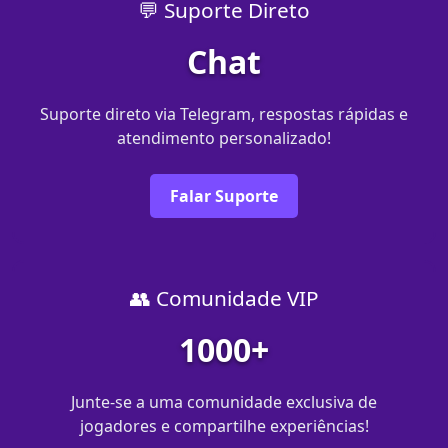
💬 Suporte Direto
Chat
Suporte direto via Telegram, respostas rápidas e
atendimento personalizado!
Falar Suporte
👥 Comunidade VIP
1000+
Junte-se a uma comunidade exclusiva de
jogadores e compartilhe experiências!