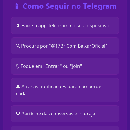
📱 Como Seguir no Telegram
📱 Baixe o app Telegram no seu dispositivo
🔍 Procure por "@17Br Com BaixarOficial"
👆 Toque em "Entrar" ou "Join"
🔔 Ative as notificações para não perder
nada
💬 Participe das conversas e interaja