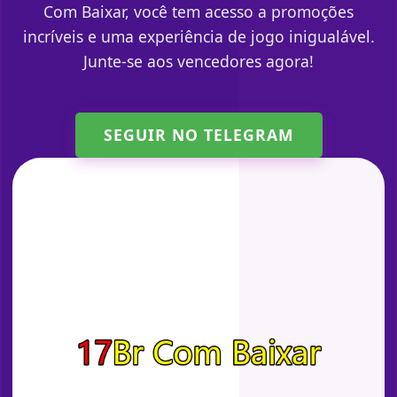
Com Baixar, você tem acesso a promoções
incríveis e uma experiência de jogo inigualável.
Junte-se aos vencedores agora!
SEGUIR NO TELEGRAM