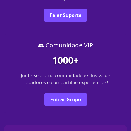
Falar Suporte
👥 Comunidade VIP
1000+
Junte-se a uma comunidade exclusiva de
jogadores e compartilhe experiências!
Entrar Grupo