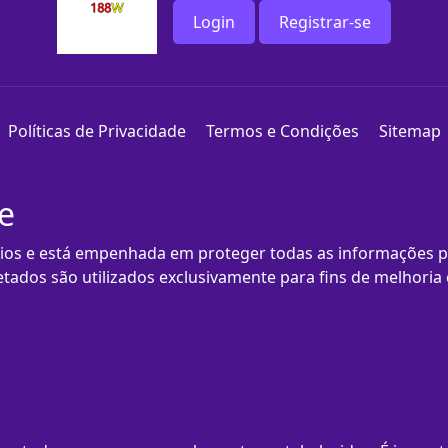
Login
Registrar-se
Políticas de Privacidade
Termos e Condições
Sitemap
de
ários e está empenhada em proteger todas as informações p
tados são utilizados exclusivamente para fins de melhoria