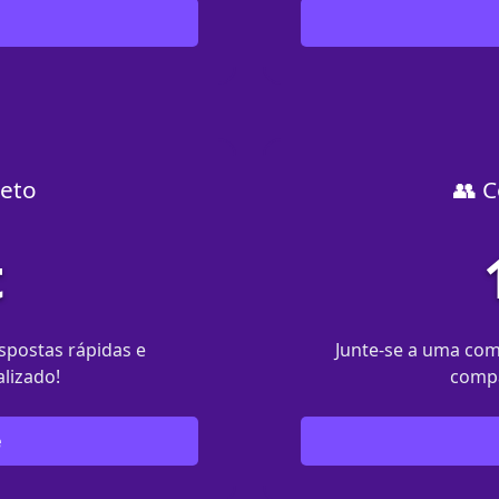
reto
👥 
t
espostas rápidas e
Junte-se a uma com
lizado!
compa
e