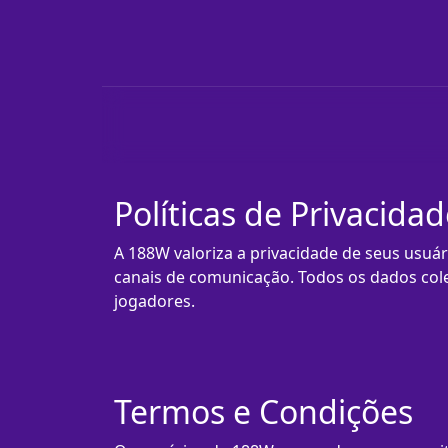
Políticas de Privacida
A 188W valoriza a privacidade de seus usu
canais de comunicação. Todos os dados cole
jogadores.
Termos e Condições