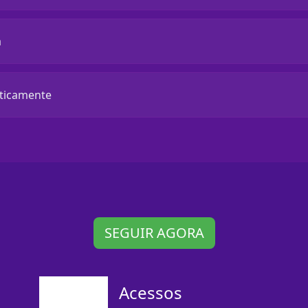
a
aticamente
SEGUIR AGORA
Acessos