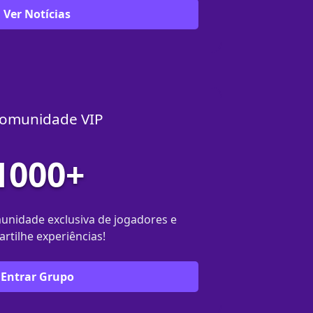
Ver Notícias
Comunidade VIP
1000+
unidade exclusiva de jogadores e
rtilhe experiências!
Entrar Grupo