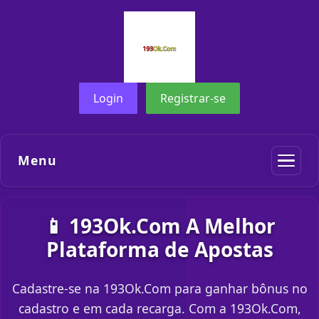
Login
Registrar-se
Menu
📱 193Ok.Com A Melhor
Plataforma de Apostas
Cadastre-se na 193Ok.Com para ganhar bônus no
cadastro e em cada recarga. Com a 193Ok.Com,