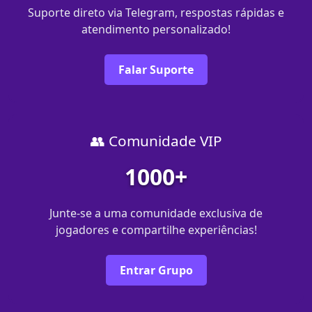
Suporte direto via Telegram, respostas rápidas e
atendimento personalizado!
Falar Suporte
👥 Comunidade VIP
1000+
Junte-se a uma comunidade exclusiva de
jogadores e compartilhe experiências!
Entrar Grupo