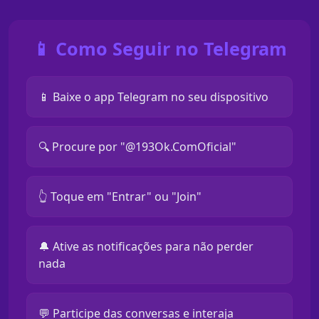
📱 Como Seguir no Telegram
📱 Baixe o app Telegram no seu dispositivo
🔍 Procure por "@193Ok.ComOficial"
👆 Toque em "Entrar" ou "Join"
🔔 Ative as notificações para não perder
nada
💬 Participe das conversas e interaja