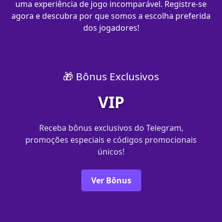
uma experiência de jogo incomparável. Registre-se
agora e descubra por que somos a escolha preferida
dos jogadores!
🎁 Bônus Exclusivos
VIP
Receba bônus exclusivos do Telegram,
promoções especiais e códigos promocionais
únicos!
Ver Bônus