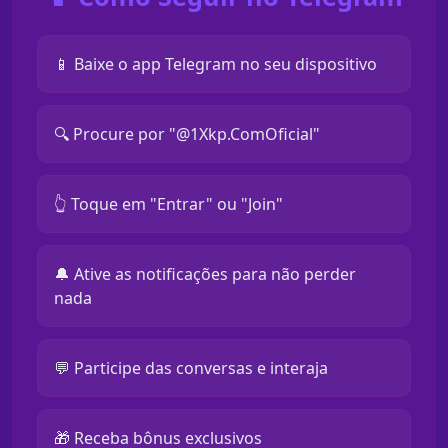
📱 Baixe o app Telegram no seu dispositivo
🔍 Procure por "@1Xkp.ComOficial"
👆 Toque em "Entrar" ou "Join"
🔔 Ative as notificações para não perder
nada
💬 Participe das conversas e interaja
🎁 Receba bônus exclusivos