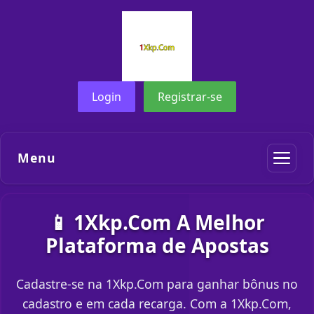
Login
Registrar-se
Menu
📱 1Xkp.Com A Melhor
Plataforma de Apostas
Cadastre-se na 1Xkp.Com para ganhar bônus no
cadastro e em cada recarga. Com a 1Xkp.Com,