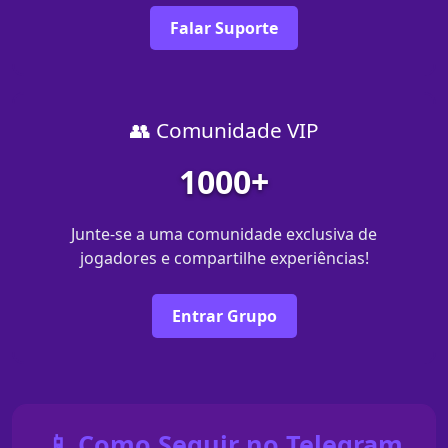
Falar Suporte
👥 Comunidade VIP
1000+
Junte-se a uma comunidade exclusiva de
jogadores e compartilhe experiências!
Entrar Grupo
📱 Como Seguir no Telegram