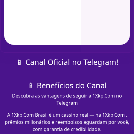
📱 Canal Oficial no Telegram!
📱 Benefícios do Canal
Descubra as vantagens de seguir a 1Xkp.Com no
Telegram
A 1Xkp.Com Brasil é um cassino real — na 1Xkp.Com ,
prêmios milionários e reembolsos aguardam por você,
com garantia de credibilidade.