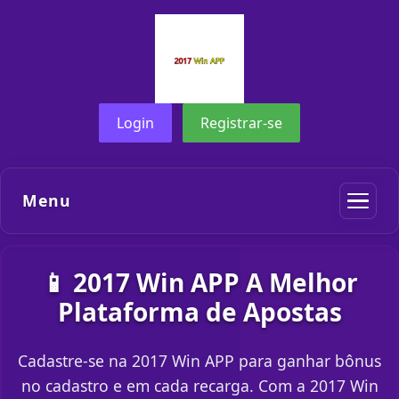
Login
Registrar-se
Menu
📱 2017 Win APP A Melhor
Plataforma de Apostas
Cadastre-se na 2017 Win APP para ganhar bônus
no cadastro e em cada recarga. Com a 2017 Win