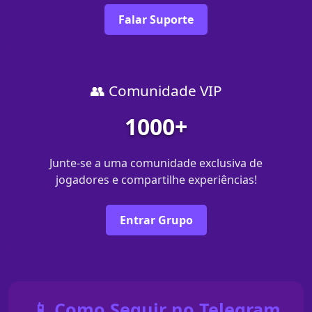
Falar Suporte
👥 Comunidade VIP
1000+
Junte-se a uma comunidade exclusiva de
jogadores e compartilhe experiências!
Entrar Grupo
📱 Como Seguir no Telegram