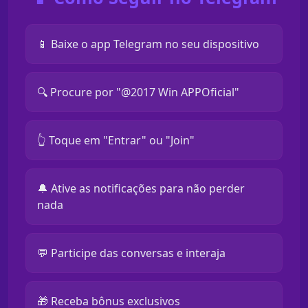
📱 Baixe o app Telegram no seu dispositivo
🔍 Procure por "@2017 Win APPOficial"
👆 Toque em "Entrar" ou "Join"
🔔 Ative as notificações para não perder
nada
💬 Participe das conversas e interaja
🎁 Receba bônus exclusivos