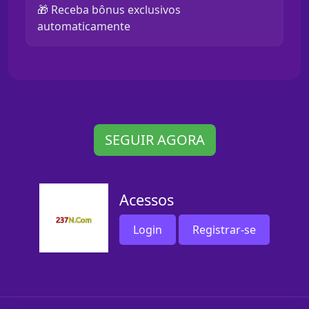
🎁 Receba bônus exclusivos
automaticamente
SEGUIR AGORA
Acessos
Login
Registrar-se