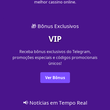
melhor cassino online.
🎁 Bônus Exclusivos
VIP
Receba bônus exclusivos do Telegram,
promoções especiais e códigos promocionais
únicos!
Ver Bônus
📢 Notícias em Tempo Real