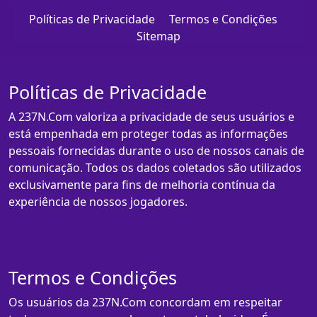
Políticas de Privacidade
Termos e Condições
Sitemap
Políticas de Privacidade
A 237N.Com valoriza a privacidade de seus usuários e
está empenhada em proteger todas as informações
pessoais fornecidas durante o uso de nossos canais de
comunicação. Todos os dados coletados são utilizados
exclusivamente para fins de melhoria contínua da
experiência de nossos jogadores.
Termos e Condições
Os usuários da 237N.Com concordam em respeitar