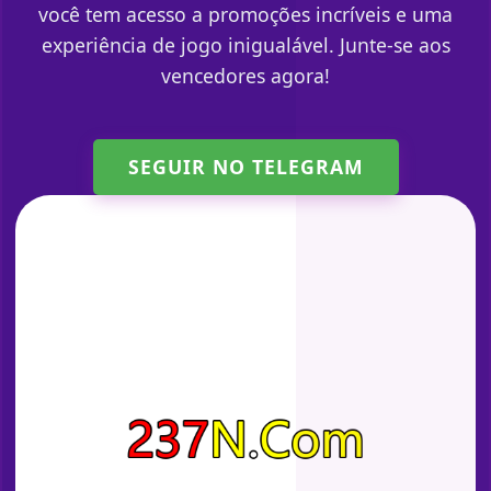
você tem acesso a promoções incríveis e uma
experiência de jogo inigualável. Junte-se aos
vencedores agora!
SEGUIR NO TELEGRAM