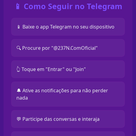
📱 Como Seguir no Telegram
📱 Baixe o app Telegram no seu dispositivo
🔍 Procure por "@237N.ComOficial"
👆 Toque em "Entrar" ou "Join"
🔔 Ative as notificações para não perder
nada
💬 Participe das conversas e interaja