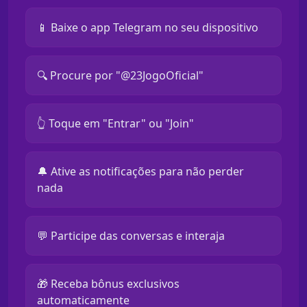
📱 Baixe o app Telegram no seu dispositivo
🔍 Procure por "@23JogoOficial"
👆 Toque em "Entrar" ou "Join"
🔔 Ative as notificações para não perder
nada
💬 Participe das conversas e interaja
🎁 Receba bônus exclusivos
automaticamente