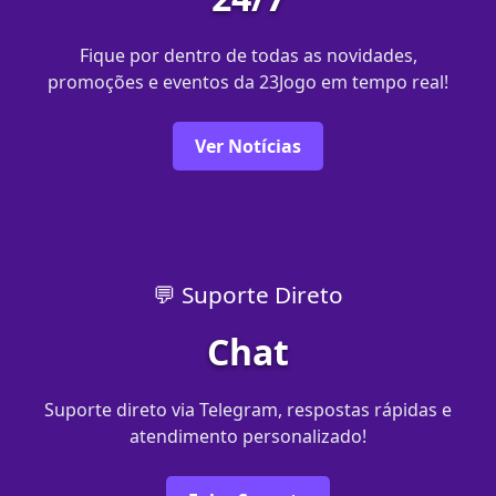
Fique por dentro de todas as novidades,
promoções e eventos da 23Jogo em tempo real!
Ver Notícias
💬 Suporte Direto
Chat
Suporte direto via Telegram, respostas rápidas e
atendimento personalizado!