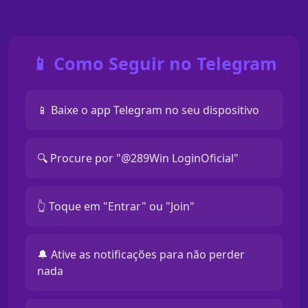
📱 Como Seguir no Telegram
📱 Baixe o app Telegram no seu dispositivo
🔍 Procure por "@289Win LoginOficial"
👆 Toque em "Entrar" ou "Join"
🔔 Ative as notificações para não perder
nada