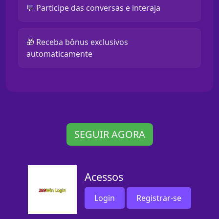
💬 Participe das conversas e interaja
🎁 Receba bônus exclusivos
automaticamente
SEGUIR AGORA
Acessos
Login
Registrar-se