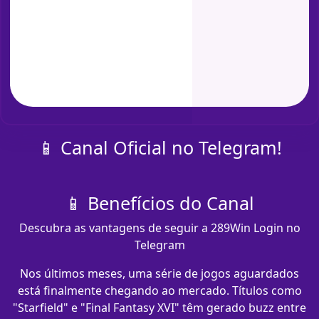
📱 Canal Oficial no Telegram!
📱 Benefícios do Canal
Descubra as vantagens de seguir a 289Win Login no
Telegram
Nos últimos meses, uma série de jogos aguardados
está finalmente chegando ao mercado. Títulos como
"Starfield" e "Final Fantasy XVI" têm gerado buzz entre