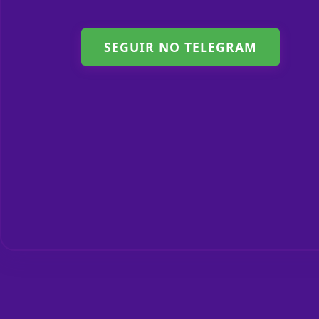
SEGUIR NO TELEGRAM