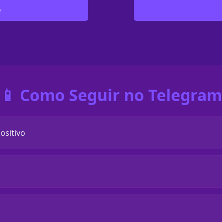
e
📱 Como Seguir no Telegram
ositivo