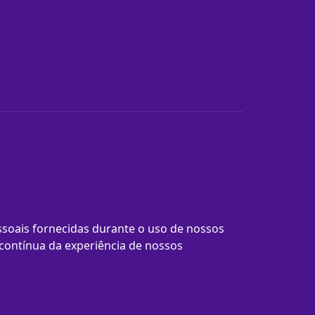
ssoais fornecidas durante o uso de nossos
 contínua da experiência de nossos