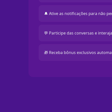
🔔 Ative as notificações para não p
💬 Participe das conversas e interaj
🎁 Receba bônus exclusivos autom