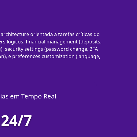
chitecture orientada a tarefas críticas do
rs lógicos: financial management (deposits,
s), security settings (password change, 2FA
ion), e preferences customization (language,
cias em Tempo Real
24/7