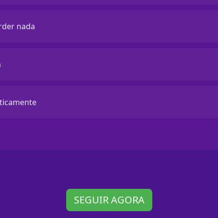
erder nada
a
aticamente
SEGUIR AGORA