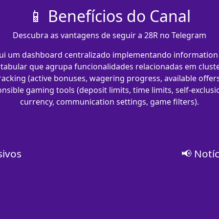
📱 Benefícios do Canal
Descubra as vantagens de seguir a 28R no Telegram
tui um dashboard centralizado implementando information ar
tabular que agrupa funcionalidades relacionadas em cluste
racking (active bonuses, wagering progress, available offer
ible gaming tools (deposit limits, time limits, self-exclus
currency, communication settings, game filters).
sivos
📢 Notí