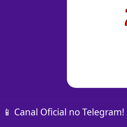
📱 Canal Oficial no Telegram!