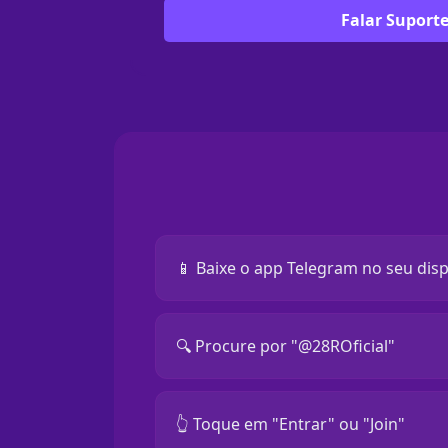
Falar Suport
📱 Baixe o app Telegram no seu disp
🔍 Procure por "@28ROficial"
👆 Toque em "Entrar" ou "Join"