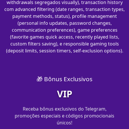
withdrawals segregados visually), transaction history
com advanced filtering (date ranges, transaction types,
payment methods, status), profile management
(personal info updates, password changes,
communication preferences), game preferences
(favorite games quick access, recently played lists,
custom filters saving), e responsible gaming tools
(deposit limits, session timers, self-exclusion options).
🎁 Bônus Exclusivos
VIP
Receba bônus exclusivos do Telegram,
promoções especiais e códigos promocionais
únicos!