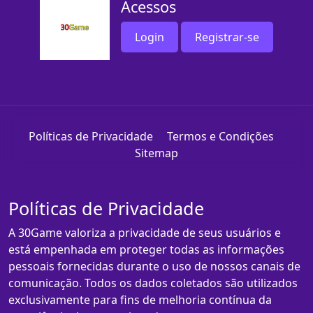
Acessos
Login
Registrar-se
Políticas de Privacidade
Termos e Condições
Sitemap
Políticas de Privacidade
A 30Game valoriza a privacidade de seus usuários e
está empenhada em proteger todas as informações
pessoais fornecidas durante o uso de nossos canais de
comunicação. Todos os dados coletados são utilizados
exclusivamente para fins de melhoria contínua da