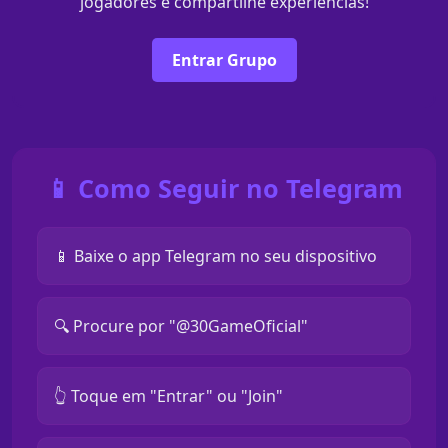
jogadores e compartilhe experiências!
Entrar Grupo
📱 Como Seguir no Telegram
📱 Baixe o app Telegram no seu dispositivo
🔍 Procure por "@30GameOficial"
👆 Toque em "Entrar" ou "Join"