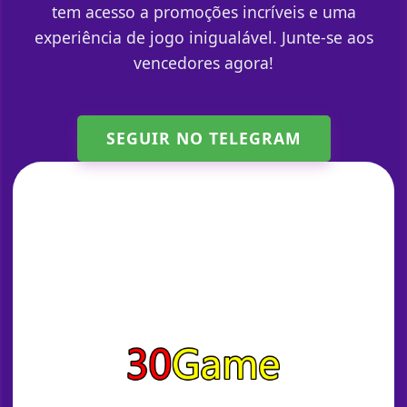
tem acesso a promoções incríveis e uma
experiência de jogo inigualável. Junte-se aos
vencedores agora!
SEGUIR NO TELEGRAM