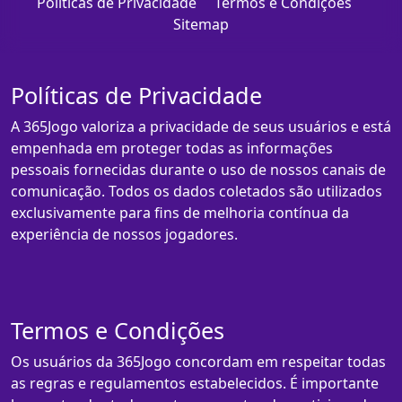
Políticas de Privacidade
Termos e Condições
Sitemap
Políticas de Privacidade
A 365Jogo valoriza a privacidade de seus usuários e está
empenhada em proteger todas as informações
pessoais fornecidas durante o uso de nossos canais de
comunicação. Todos os dados coletados são utilizados
exclusivamente para fins de melhoria contínua da
experiência de nossos jogadores.
Termos e Condições
Os usuários da 365Jogo concordam em respeitar todas
as regras e regulamentos estabelecidos. É importante