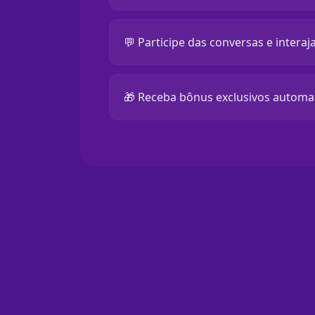
💬 Participe das conversas e interaj
🎁 Receba bônus exclusivos autom