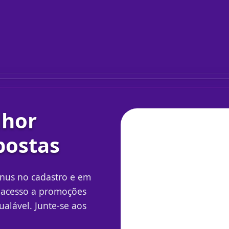
lhor
postas
ônus no cadastro e em
m acesso a promoções
ualável. Junte-se aos