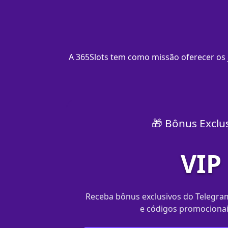
A 365Slots tem como missão oferecer os 
🎁 Bônus Exclu
VIP
Receba bônus exclusivos do Telegra
e códigos promocionai