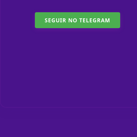
SEGUIR NO TELEGRAM