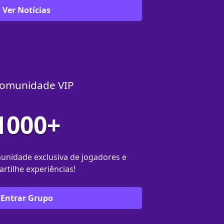
Ver Notícias
Comunidade VIP
1000+
unidade exclusiva de jogadores e
rtilhe experiências!
Entrar Grupo