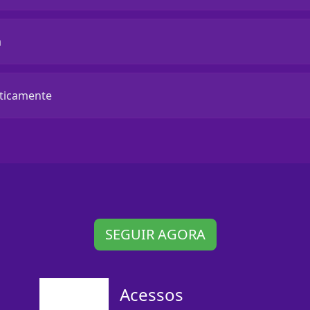
a
aticamente
SEGUIR AGORA
Acessos