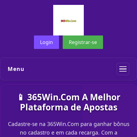
Login
Registrar-se
Menu
📱 365Win.Com A Melhor
Plataforma de Apostas
Cadastre-se na 365Win.Com para ganhar bônus
no cadastro e em cada recarga. Com a