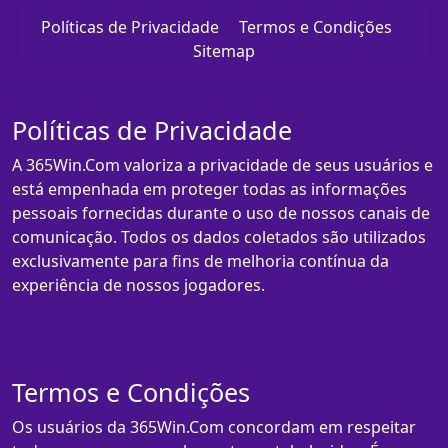
Políticas de Privacidade
Termos e Condições
Sitemap
Políticas de Privacidade
A 365Win.Com valoriza a privacidade de seus usuários e
está empenhada em proteger todas as informações
pessoais fornecidas durante o uso de nossos canais de
comunicação. Todos os dados coletados são utilizados
exclusivamente para fins de melhoria contínua da
experiência de nossos jogadores.
Termos e Condições
Os usuários da 365Win.Com concordam em respeitar