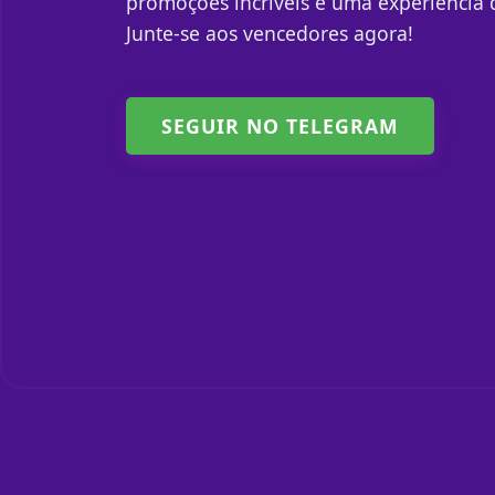
promoções incríveis e uma experiência d
Junte-se aos vencedores agora!
SEGUIR NO TELEGRAM