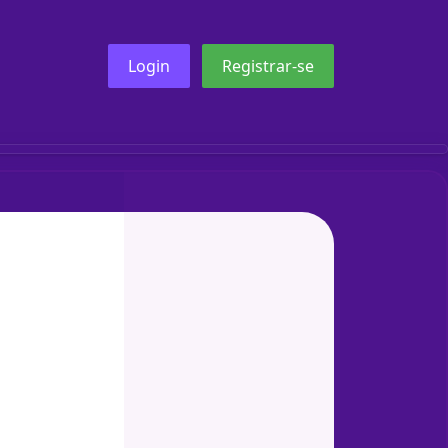
Login
Registrar-se