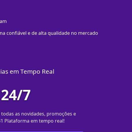
ram
a confiável e de alta qualidade no mercado
cias em Tempo Real
24/7
e todas as novidades, promoções e
31 Plataforma em tempo real!