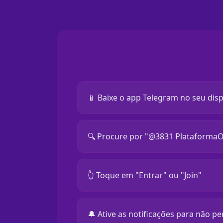
📱 Baixe o app Telegram no seu disp
🔍 Procure por "@3831 PlataformaOf
👆 Toque em "Entrar" ou "Join"
🔔 Ative as notificações para não p