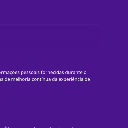
formações pessoais fornecidas durante o
ns de melhoria contínua da experiência de