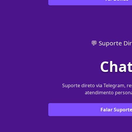
💬 Suporte Di
Cha
Suporte direto via Telegram, r
atendimento persona
Falar Suport