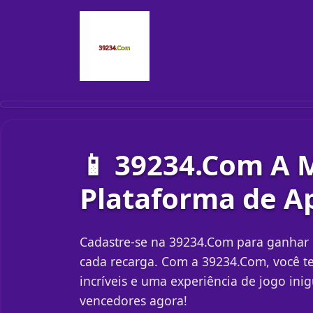
📱 39234.Com A 
Plataforma de A
Cadastre-se na 39234.Com para ganhar
cada recarga. Com a 39234.Com, você 
incríveis e uma experiência de jogo inig
vencedores agora!