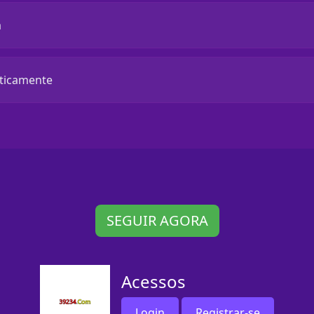
a
aticamente
SEGUIR AGORA
Acessos
Login
Registrar-se