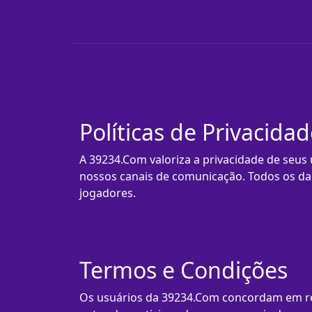
Políticas de Privacida
A 39234.Com valoriza a privacidade de seu
nossos canais de comunicação. Todos os dad
jogadores.
Termos e Condições
Os usuários da 39234.Com concordam em res