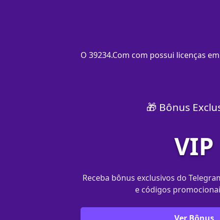
O 39234.Com com​ possui licenças emi
🎁 Bônus Exclu
VIP
Receba bônus exclusivos do Telegra
e códigos promocionai
Ver Bônus