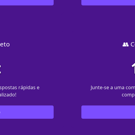
reto
👥 
t
espostas rápidas e
Junte-se a uma com
lizado!
compa
e