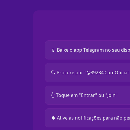
📱 Baixe o app Telegram no seu disp
🔍 Procure por "@39234.ComOficial
👆 Toque em "Entrar" ou "Join"
🔔 Ative as notificações para não p