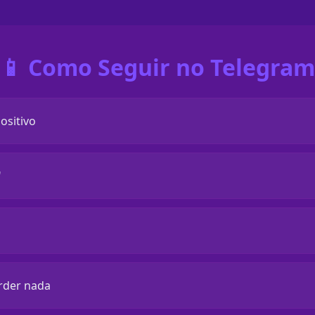
📱 Como Seguir no Telegram
ositivo
"
erder nada