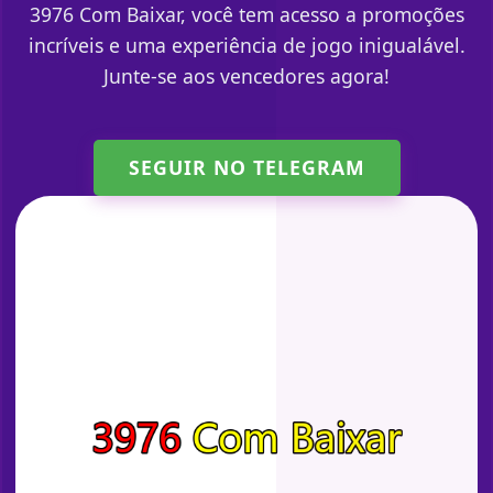
3976 Com Baixar, você tem acesso a promoções
incríveis e uma experiência de jogo inigualável.
Junte-se aos vencedores agora!
SEGUIR NO TELEGRAM