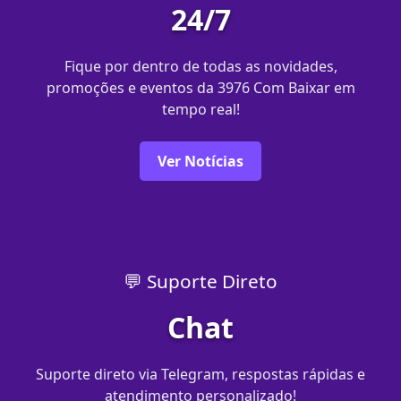
24/7
Fique por dentro de todas as novidades,
promoções e eventos da 3976 Com Baixar em
tempo real!
Ver Notícias
💬 Suporte Direto
Chat
Suporte direto via Telegram, respostas rápidas e
atendimento personalizado!