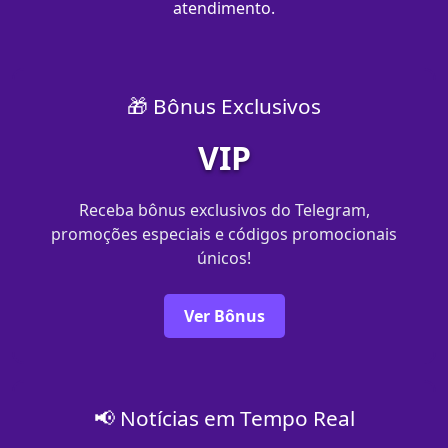
atendimento.
🎁 Bônus Exclusivos
VIP
Receba bônus exclusivos do Telegram,
promoções especiais e códigos promocionais
únicos!
Ver Bônus
📢 Notícias em Tempo Real