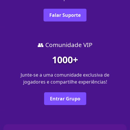
Falar Suporte
👥 Comunidade VIP
1000+
Junte-se a uma comunidade exclusiva de
jogadores e compartilhe experiências!
Entrar Grupo