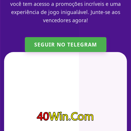
você tem acesso a promoções incríveis e uma
experiência de jogo inigualável. Junte-se aos
vencedores agora!
SEGUIR NO TELEGRAM