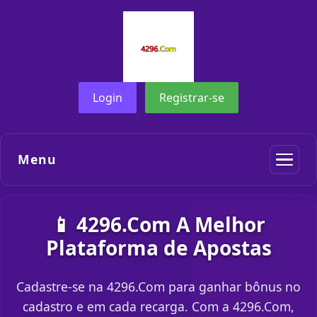
Login
Registrar-se
Menu
📱 4296.Com A Melhor
Plataforma de Apostas
Cadastre-se na 4296.Com para ganhar bônus no
cadastro e em cada recarga. Com a 4296.Com,