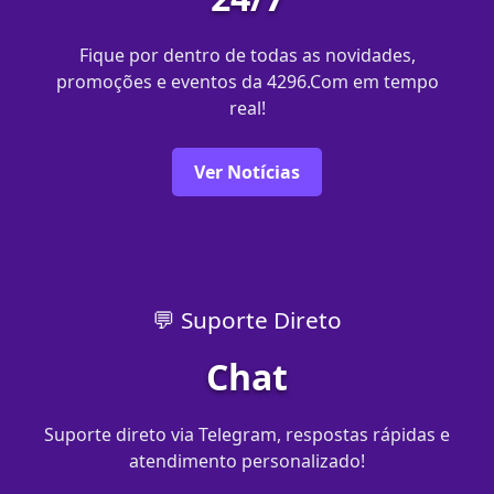
Fique por dentro de todas as novidades,
promoções e eventos da 4296.Com em tempo
real!
Ver Notícias
💬 Suporte Direto
Chat
Suporte direto via Telegram, respostas rápidas e
atendimento personalizado!