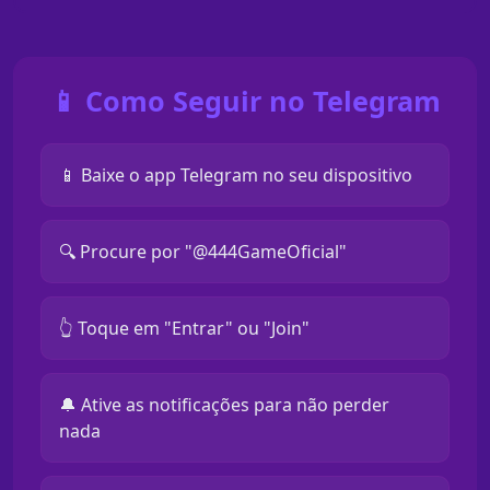
📱 Como Seguir no Telegram
📱 Baixe o app Telegram no seu dispositivo
🔍 Procure por "@444GameOficial"
👆 Toque em "Entrar" ou "Join"
🔔 Ative as notificações para não perder
nada