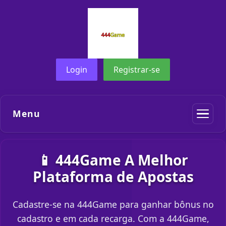
Login
Registrar-se
Menu
📱 444Game A Melhor
Plataforma de Apostas
Cadastre-se na 444Game para ganhar bônus no
cadastro e em cada recarga. Com a 444Game,