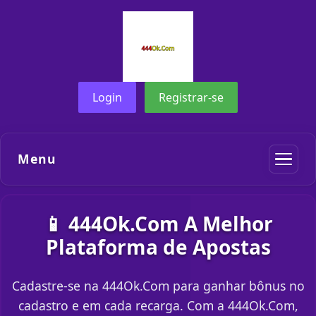
Login
Registrar-se
Menu
📱 444Ok.Com A Melhor
Plataforma de Apostas
Cadastre-se na 444Ok.Com para ganhar bônus no
cadastro e em cada recarga. Com a 444Ok.Com,