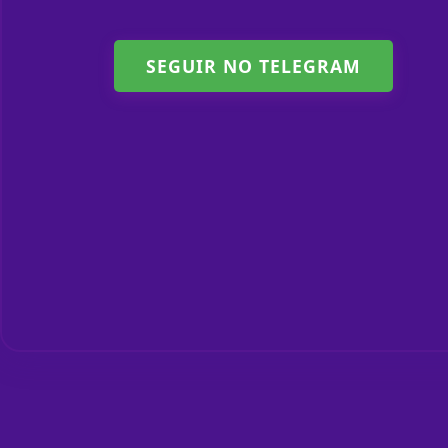
SEGUIR NO TELEGRAM