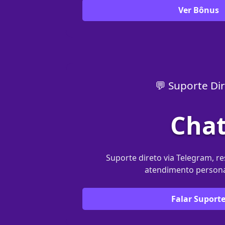
Ver Bônus
💬 Suporte Di
Cha
Suporte direto via Telegram, r
atendimento persona
Falar Suport