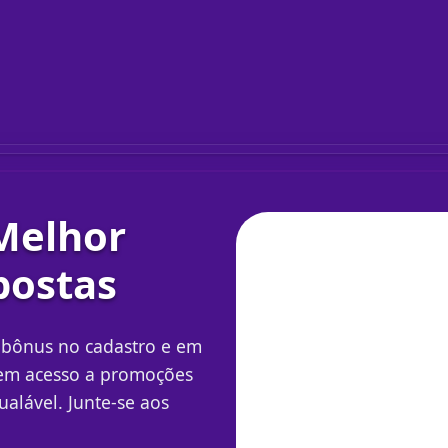
 Melhor
postas
 bônus no cadastro e em
tem acesso a promoções
ualável. Junte-se aos