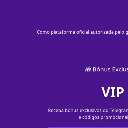
Como plataforma oficial autorizada pelo g
🎁 Bônus Exclu
VIP
Receba bônus exclusivos do Telegra
e códigos promocionai