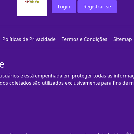
Login
Registrar-se
Políticas de Privacidade
Termos e Condições
Sitemap
de
s usuários e está empenhada em proteger todas as informa
os coletados são utilizados exclusivamente para fins de m