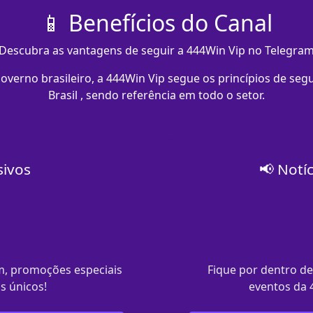
📱 Benefícios do Canal
Descubra as vantagens de seguir a 444Win Vip no Telegra
overno brasileiro, a 444Win Vip segue os princípios de segu
Brasil , sendo referência em todo o setor.
sivos
📢 Notí
m, promoções especiais
Fique por dentro d
s únicos!
eventos da 