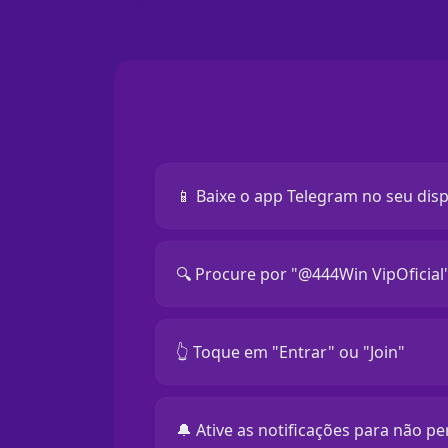
📱 Baixe o app Telegram no seu disp
🔍 Procure por "@444Win VipOficial
👆 Toque em "Entrar" ou "Join"
🔔 Ative as notificações para não p