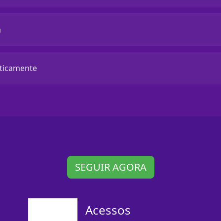
a
aticamente
SEGUIR AGORA
Acessos