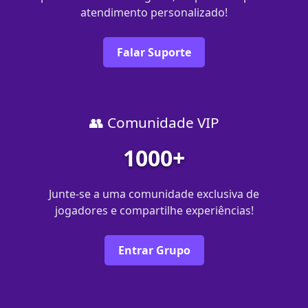
atendimento personalizado!
Falar Suporte
👥 Comunidade VIP
1000+
Junte-se a uma comunidade exclusiva de
jogadores e compartilhe experiências!
Entrar Grupo