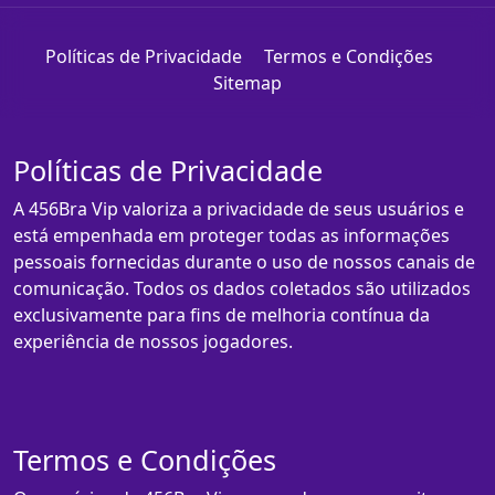
Políticas de Privacidade
Termos e Condições
Sitemap
Políticas de Privacidade
A 456Bra Vip valoriza a privacidade de seus usuários e
está empenhada em proteger todas as informações
pessoais fornecidas durante o uso de nossos canais de
comunicação. Todos os dados coletados são utilizados
exclusivamente para fins de melhoria contínua da
experiência de nossos jogadores.
Termos e Condições