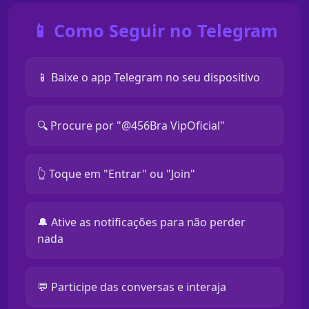
📱 Como Seguir no Telegram
📱 Baixe o app Telegram no seu dispositivo
🔍 Procure por "@456Bra VipOficial"
👆 Toque em "Entrar" ou "Join"
🔔 Ative as notificações para não perder
nada
💬 Participe das conversas e interaja