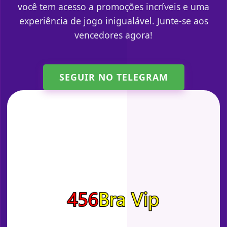
você tem acesso a promoções incríveis e uma
experiência de jogo inigualável. Junte-se aos
vencedores agora!
SEGUIR NO TELEGRAM