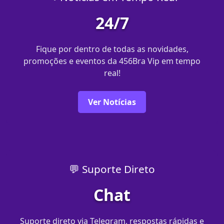
24/7
Fique por dentro de todas as novidades,
promoções e eventos da 456Bra Vip em tempo
real!
Ver Notícias
💬 Suporte Direto
Chat
Suporte direto via Telegram, respostas rápidas e