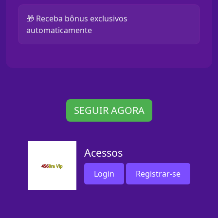
🎁 Receba bônus exclusivos
automaticamente
SEGUIR AGORA
Acessos
Login
Registrar-se