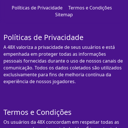
Políticas de Privacidade
Termos e Condições
Sitemap
Políticas de Privacidade
A 48X valoriza a privacidade de seus usuários e está
empenhada em proteger todas as informações
pessoais fornecidas durante o uso de nossos canais de
comunicação. Todos os dados coletados são utilizados
exclusivamente para fins de melhoria contínua da
experiência de nossos jogadores.
Termos e Condições
Os usuários da 48X concordam em respeitar todas as