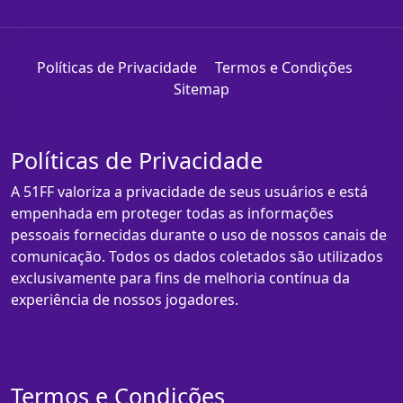
Políticas de Privacidade
Termos e Condições
Sitemap
Políticas de Privacidade
A 51FF valoriza a privacidade de seus usuários e está
empenhada em proteger todas as informações
pessoais fornecidas durante o uso de nossos canais de
comunicação. Todos os dados coletados são utilizados
exclusivamente para fins de melhoria contínua da
experiência de nossos jogadores.
Termos e Condições