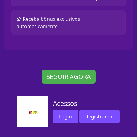
🎁 Receba bônus exclusivos
automaticamente
SEGUIR AGORA
Acessos
Login
Registrar-se