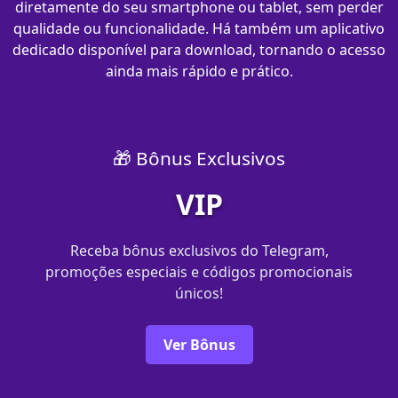
diretamente do seu smartphone ou tablet, sem perder
qualidade ou funcionalidade. Há também um aplicativo
dedicado disponível para download, tornando o acesso
ainda mais rápido e prático.
🎁 Bônus Exclusivos
VIP
Receba bônus exclusivos do Telegram,
promoções especiais e códigos promocionais
únicos!
Ver Bônus