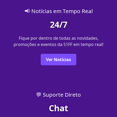
📢 Notícias em Tempo Real
24/7
Fique por dentro de todas as novidades,
promoções e eventos da 51FF em tempo real!
Ver Notícias
💬 Suporte Direto
Chat