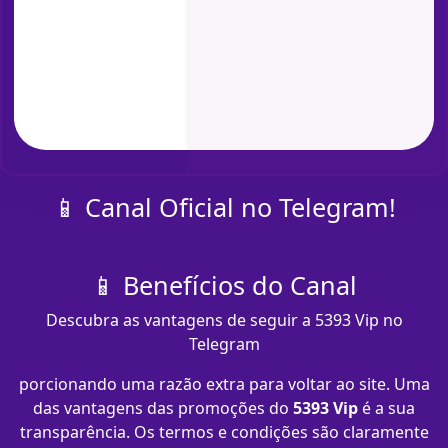
📱 Canal Oficial no Telegram!
📱 Benefícios do Canal
Descubra as vantagens de seguir a 5393 Vip no
Telegram
porcionando uma razão extra para voltar ao site. Uma
das vantagens das promoções do
5393 Vip
é a sua
transparência. Os termos e condições são claramente