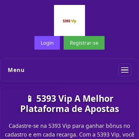
Login
Registrar-se
Menu
📱 5393 Vip A Melhor
Plataforma de Apostas
Cadastre-se na 5393 Vip para ganhar bônus no
cadastro e em cada recarga. Com a 5393 Vip, você