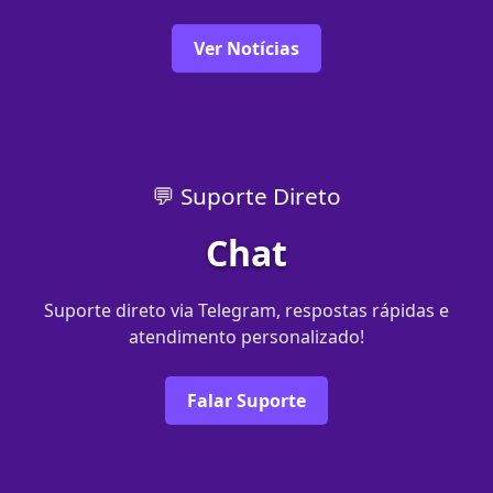
Ver Notícias
💬 Suporte Direto
Chat
Suporte direto via Telegram, respostas rápidas e
atendimento personalizado!
Falar Suporte