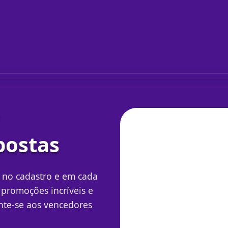
postas
 no cadastro e em cada
 promoções incríveis e
unte-se aos vencedores