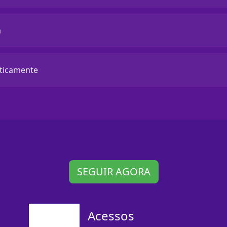
a
aticamente
SEGUIR AGORA
Acessos