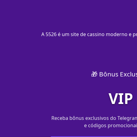
A 5526 é um site de cassino moderno e p
🎁 Bônus Exclu
VIP
Receba bônus exclusivos do Telegra
e códigos promocionai