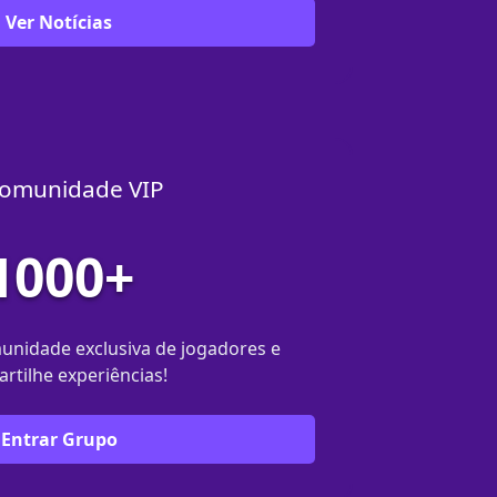
Ver Notícias
Comunidade VIP
1000+
unidade exclusiva de jogadores e
rtilhe experiências!
Entrar Grupo