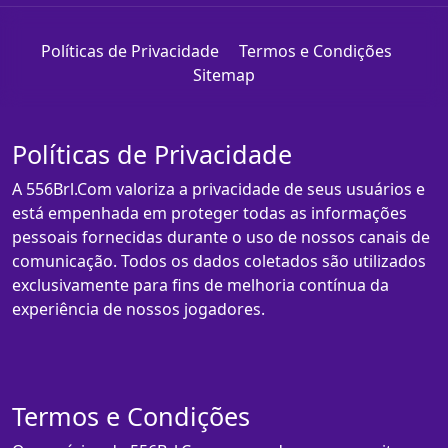
Políticas de Privacidade
Termos e Condições
Sitemap
Políticas de Privacidade
A 556Brl.Com valoriza a privacidade de seus usuários e
está empenhada em proteger todas as informações
pessoais fornecidas durante o uso de nossos canais de
comunicação. Todos os dados coletados são utilizados
exclusivamente para fins de melhoria contínua da
experiência de nossos jogadores.
Termos e Condições