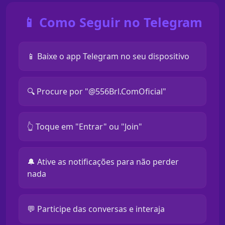
📱 Como Seguir no Telegram
📱 Baixe o app Telegram no seu dispositivo
🔍 Procure por "@556Brl.ComOficial"
👆 Toque em "Entrar" ou "Join"
🔔 Ative as notificações para não perder
nada
💬 Participe das conversas e interaja