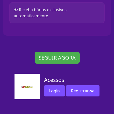
🎁 Receba bônus exclusivos
automaticamente
SEGUIR AGORA
Acessos
Login
Registrar-se