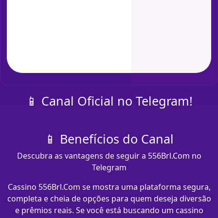
📱 Canal Oficial no Telegram!
📱 Benefícios do Canal
Descubra as vantagens de seguir a 556Brl.Com no
Telegram
Cassino 556Brl.Com se mostra uma plataforma segura,
completa e cheia de opções para quem deseja diversão
e prêmios reais. Se você está buscando um cassino