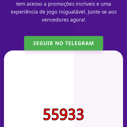
tem acesso a promoções incríveis e uma
experiência de jogo inigualável. Junte-se aos
vencedores agora!
SEGUIR NO TELEGRAM