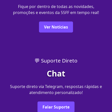
Fique por dentro de todas as novidades,
promoções e eventos da 55FF em tempo real!
Ver Notícias
💬 Suporte Direto
Chat
Suporte direto via Telegram, respostas rápidas e
atendimento personalizado!
Falar Suporte