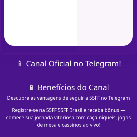
📱 Canal Oficial no Telegram!
📱 Benefícios do Canal
Descubra as vantagens de seguir a 55FF no Telegram
Registre-se na 55FF 55FF Brasil e receba bônus —
comece sua jornada vitoriosa com caça-níqueis, jogos
de mesa e cassinos ao vivo!