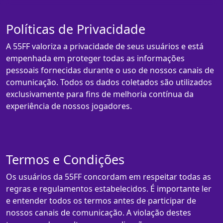
Políticas de Privacidade
A 55FF valoriza a privacidade de seus usuários e está
empenhada em proteger todas as informações
pessoais fornecidas durante o uso de nossos canais de
comunicação. Todos os dados coletados são utilizados
exclusivamente para fins de melhoria contínua da
experiência de nossos jogadores.
Termos e Condições
Os usuários da 55FF concordam em respeitar todas as
regras e regulamentos estabelecidos. É importante ler
e entender todos os termos antes de participar de
nossos canais de comunicação. A violação destes