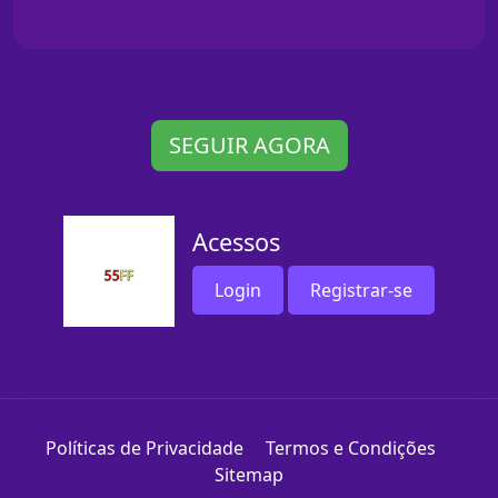
SEGUIR AGORA
Acessos
Login
Registrar-se
Políticas de Privacidade
Termos e Condições
Sitemap