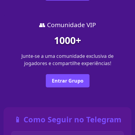
👥 Comunidade VIP
1000+
Junte-se a uma comunidade exclusiva de
jogadores e compartilhe experiências!
Entrar Grupo
📱 Como Seguir no Telegram