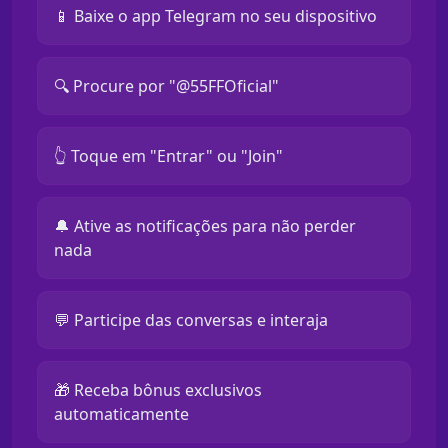
📱 Baixe o app Telegram no seu dispositivo
🔍 Procure por "@55FFOficial"
👆 Toque em "Entrar" ou "Join"
🔔 Ative as notificações para não perder
nada
💬 Participe das conversas e interaja
🎁 Receba bônus exclusivos
automaticamente