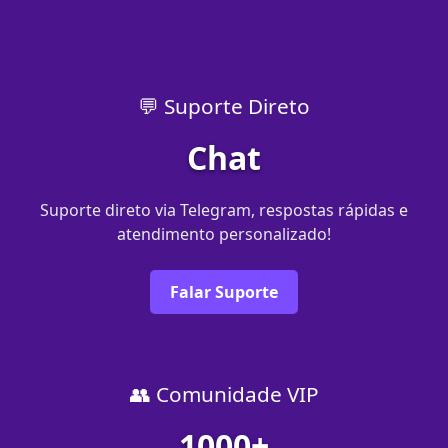
💬 Suporte Direto
Chat
Suporte direto via Telegram, respostas rápidas e
atendimento personalizado!
Falar Suporte
👥 Comunidade VIP
1000+