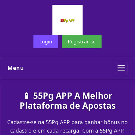
Login
Registrar-se
Menu
📱 55Pg APP A Melhor
Plataforma de Apostas
Cadastre-se na 55Pg APP para ganhar bônus no
cadastro e em cada recarga. Com a 55Pg APP,