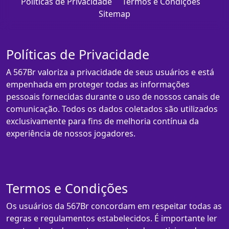
Políticas de Privacidade
Termos e Condições
Sitemap
Políticas de Privacidade
A 567Br valoriza a privacidade de seus usuários e está
empenhada em proteger todas as informações
pessoais fornecidas durante o uso de nossos canais de
comunicação. Todos os dados coletados são utilizados
exclusivamente para fins de melhoria contínua da
experiência de nossos jogadores.
Termos e Condições
Os usuários da 567Br concordam em respeitar todas as
regras e regulamentos estabelecidos. É importante ler