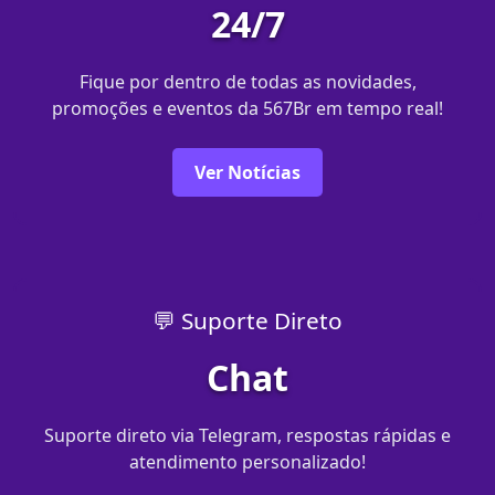
24/7
Fique por dentro de todas as novidades,
promoções e eventos da 567Br em tempo real!
Ver Notícias
💬 Suporte Direto
Chat
Suporte direto via Telegram, respostas rápidas e
atendimento personalizado!