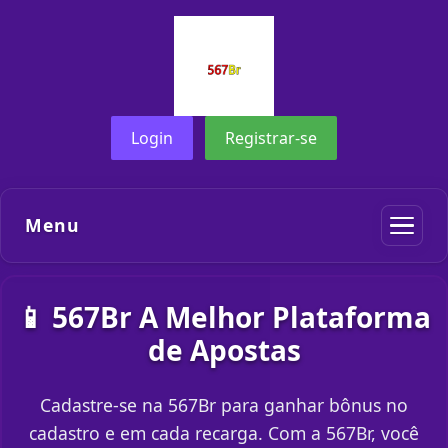
Login
Registrar-se
Menu
📱 567Br A Melhor Plataforma
de Apostas
Cadastre-se na 567Br para ganhar bônus no
cadastro e em cada recarga. Com a 567Br, você