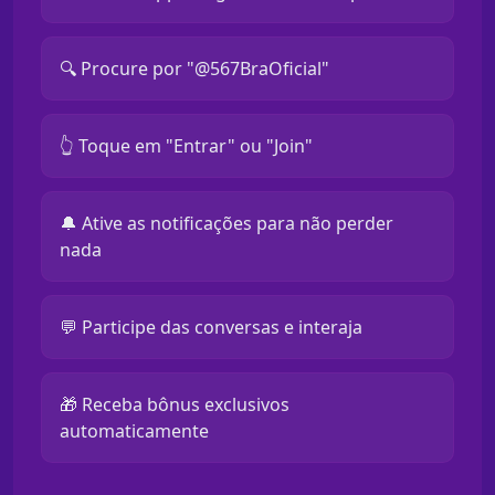
🔍 Procure por "@567BraOficial"
👆 Toque em "Entrar" ou "Join"
🔔 Ative as notificações para não perder
nada
💬 Participe das conversas e interaja
🎁 Receba bônus exclusivos
automaticamente