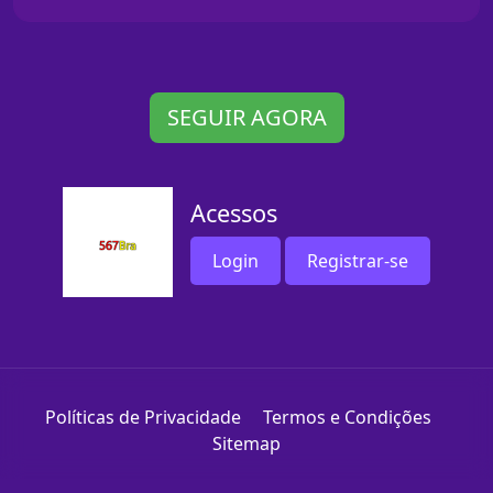
SEGUIR AGORA
Acessos
Login
Registrar-se
Políticas de Privacidade
Termos e Condições
Sitemap