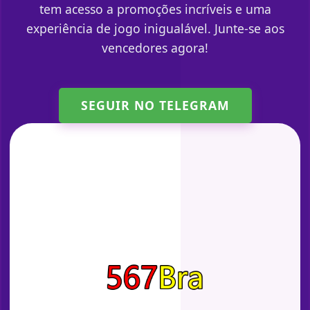
tem acesso a promoções incríveis e uma
experiência de jogo inigualável. Junte-se aos
vencedores agora!
SEGUIR NO TELEGRAM