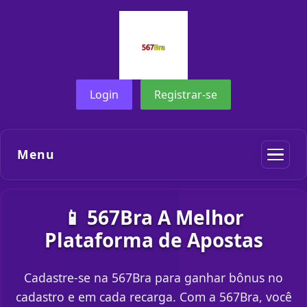
Login
Registrar-se
Menu
📱 567Bra A Melhor
Plataforma de Apostas
Cadastre-se na 567Bra para ganhar bônus no
cadastro e em cada recarga. Com a 567Bra, você