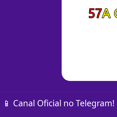
📱 Canal Oficial no Telegram!