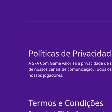
Políticas de Privacida
A 57A Com Game valoriza a privacidade de 
de nossos canais de comunicação. Todos os 
nossos jogadores.
Termos e Condições