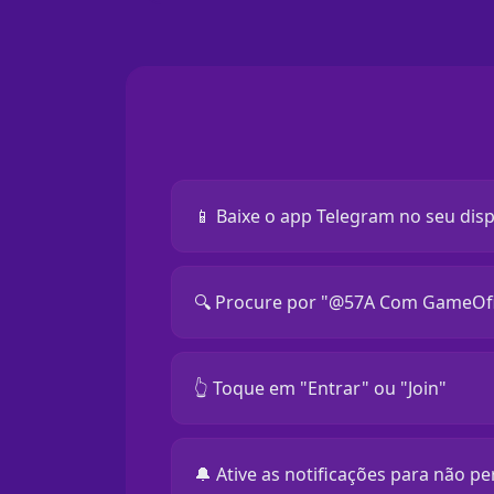
📱 Baixe o app Telegram no seu disp
🔍 Procure por "@57A Com GameOfi
👆 Toque em "Entrar" ou "Join"
🔔 Ative as notificações para não p