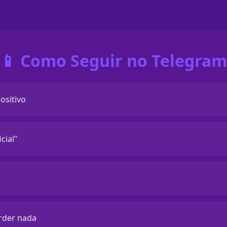
📱 Como Seguir no Telegram
ositivo
cial"
erder nada