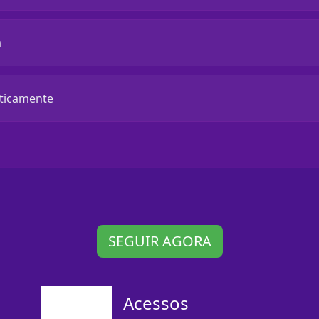
a
aticamente
SEGUIR AGORA
Acessos