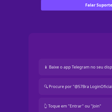
Falar Suport
📱 Baixe o app Telegram no seu disp
🔍 Procure por "@57Bra LoginOficia
👆 Toque em "Entrar" ou "Join"