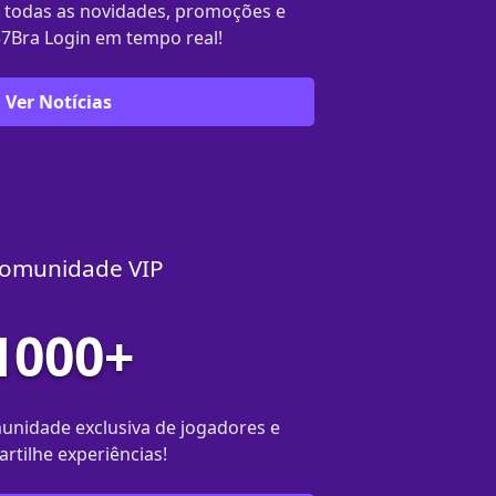
e todas as novidades, promoções e
57Bra Login em tempo real!
Ver Notícias
Comunidade VIP
1000+
unidade exclusiva de jogadores e
rtilhe experiências!