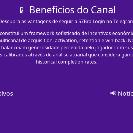
📱 Benefícios do Canal
Descubra as vantagens de seguir a 57Bra Login no Telegra
 constitui um framework sofisticado de incentivos econôm
multicanal de acquisition, activation, retention e win-bac
 balanceiam generosidade percebida pelo jogador com sust
alibrados através de análise atuarial que considera game c
historical completion rates.
sivos
📢 Notí