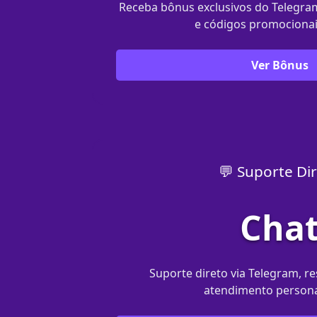
Receba bônus exclusivos do Telegra
e códigos promocionai
Ver Bônus
💬 Suporte Di
Cha
Suporte direto via Telegram, r
atendimento persona