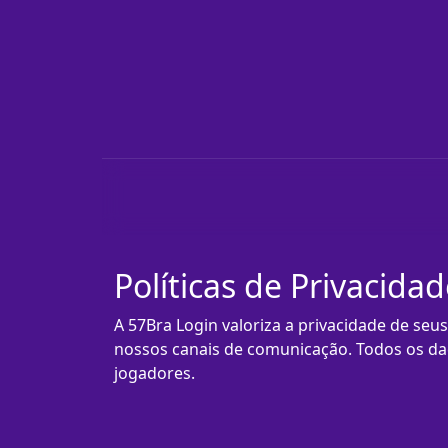
Políticas de Privacida
A 57Bra Login valoriza a privacidade de se
nossos canais de comunicação. Todos os dad
jogadores.