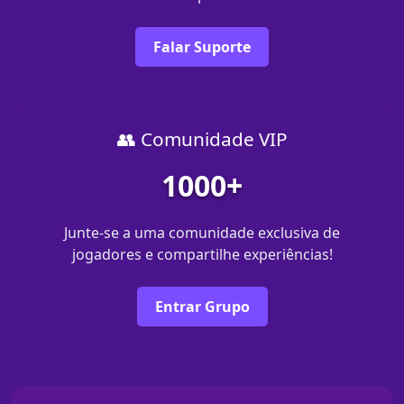
Falar Suporte
👥 Comunidade VIP
1000+
Junte-se a uma comunidade exclusiva de
jogadores e compartilhe experiências!
Entrar Grupo