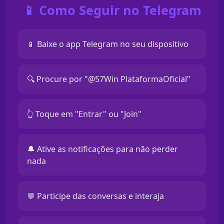
📱 Como Seguir no Telegram
📱 Baixe o app Telegram no seu dispositivo
🔍 Procure por "@57Win PlataformaOficial"
👆 Toque em "Entrar" ou "Join"
🔔 Ative as notificações para não perder
nada
💬 Participe das conversas e interaja