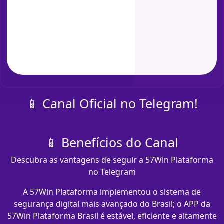
📱 Canal Oficial no Telegram!
📱 Benefícios do Canal
Descubra as vantagens de seguir a 57Win Plataforma
no Telegram
A 57Win Plataforma implementou o sistema de
segurança digital mais avançado do Brasil; o APP da
57Win Plataforma Brasil é estável, eficiente e altamente