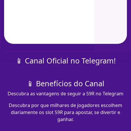
📱 Canal Oficial no Telegram!
📱 Benefícios do Canal
Descubra as vantagens de seguir a 59R no Telegram
Descubra por que milhares de jogadores escolhem
diariamente os slot 59R para apostar, se divertir e
ganhar.