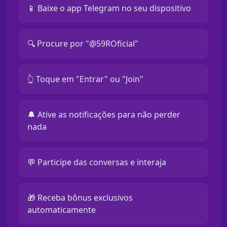
📱 Baixe o app Telegram no seu dispositivo
🔍 Procure por "@59ROficial"
👆 Toque em "Entrar" ou "Join"
🔔 Ative as notificações para não perder
nada
💬 Participe das conversas e interaja
🎁 Receba bônus exclusivos
automaticamente