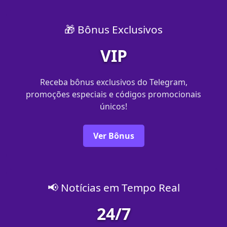
🎁 Bônus Exclusivos
VIP
Receba bônus exclusivos do Telegram,
promoções especiais e códigos promocionais
únicos!
Ver Bônus
📢 Notícias em Tempo Real
24/7