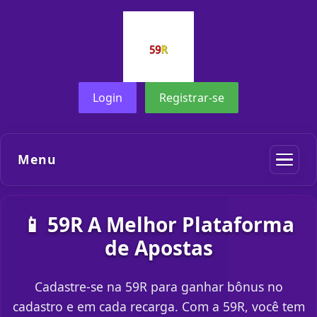
Login
Registrar-se
Menu
📱 59R A Melhor Plataforma
de Apostas
Cadastre-se na 59R para ganhar bônus no
cadastro e em cada recarga. Com a 59R, você tem