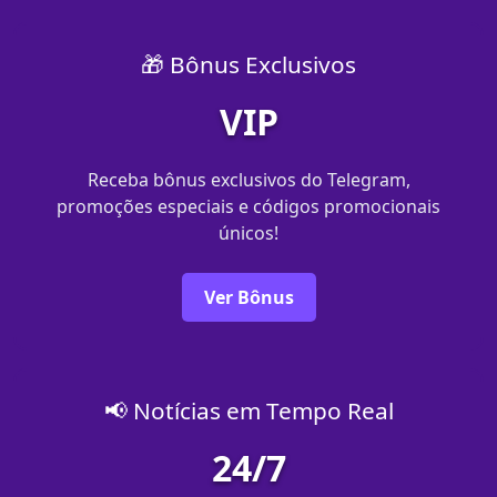
🎁 Bônus Exclusivos
VIP
Receba bônus exclusivos do Telegram,
promoções especiais e códigos promocionais
únicos!
Ver Bônus
📢 Notícias em Tempo Real
24/7