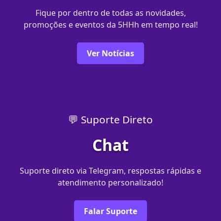
Fique por dentro de todas as novidades,
promoções e eventos da 5HHh em tempo real!
Ver Notícias
💬 Suporte Direto
Chat
Suporte direto via Telegram, respostas rápidas e
atendimento personalizado!
Falar Suporte