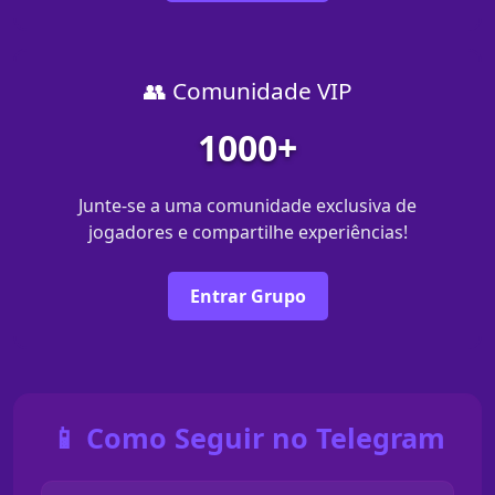
👥 Comunidade VIP
1000+
Junte-se a uma comunidade exclusiva de
jogadores e compartilhe experiências!
Entrar Grupo
📱 Como Seguir no Telegram