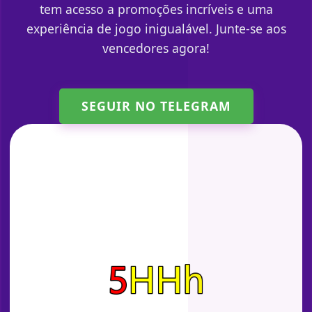
tem acesso a promoções incríveis e uma
experiência de jogo inigualável. Junte-se aos
vencedores agora!
SEGUIR NO TELEGRAM