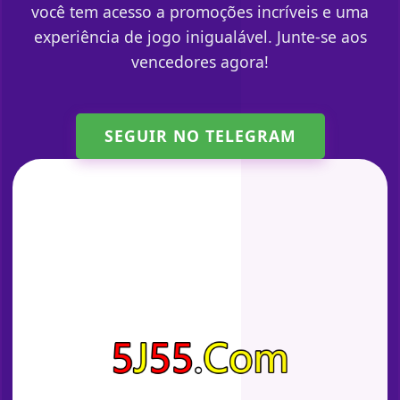
você tem acesso a promoções incríveis e uma
experiência de jogo inigualável. Junte-se aos
vencedores agora!
SEGUIR NO TELEGRAM