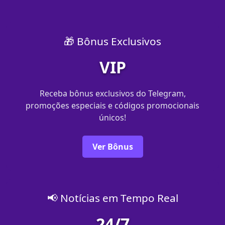
🎁 Bônus Exclusivos
VIP
Receba bônus exclusivos do Telegram,
promoções especiais e códigos promocionais
únicos!
Ver Bônus
📢 Notícias em Tempo Real
24/7