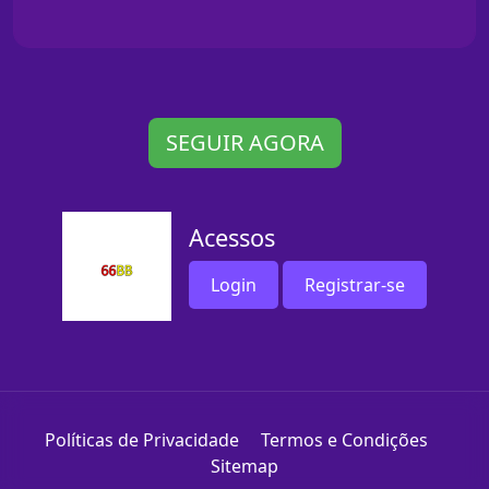
SEGUIR AGORA
Acessos
Login
Registrar-se
Políticas de Privacidade
Termos e Condições
Sitemap