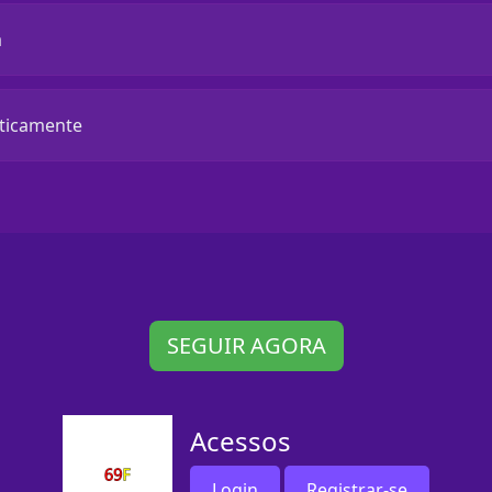
a
aticamente
SEGUIR AGORA
Acessos
Login
Registrar-se