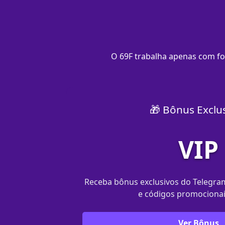
O 69F trabalha apenas com fo
🎁 Bônus Exclu
VIP
Receba bônus exclusivos do Telegra
e códigos promocionai
Ver Bônus