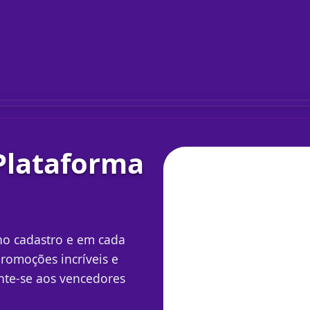
Plataforma
no cadastro e em cada
romoções incríveis e
unte-se aos vencedores