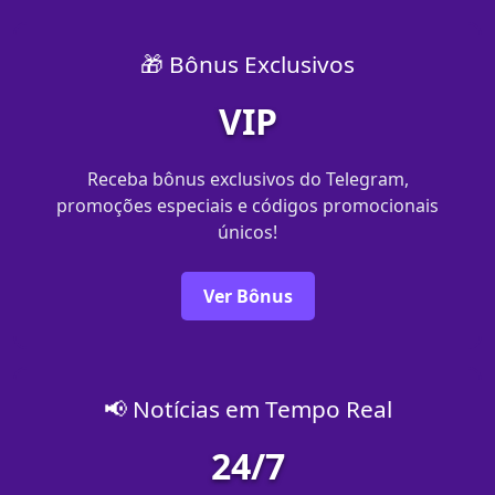
🎁 Bônus Exclusivos
VIP
Receba bônus exclusivos do Telegram,
promoções especiais e códigos promocionais
únicos!
Ver Bônus
📢 Notícias em Tempo Real
24/7