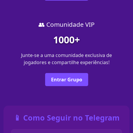
👥 Comunidade VIP
1000+
Junte-se a uma comunidade exclusiva de
jogadores e compartilhe experiências!
Entrar Grupo
📱 Como Seguir no Telegram