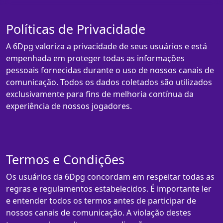
Políticas de Privacidade
A 6Dpg valoriza a privacidade de seus usuários e está
empenhada em proteger todas as informações
pessoais fornecidas durante o uso de nossos canais de
comunicação. Todos os dados coletados são utilizados
exclusivamente para fins de melhoria contínua da
experiência de nossos jogadores.
Termos e Condições
Os usuários da 6Dpg concordam em respeitar todas as
regras e regulamentos estabelecidos. É importante ler
e entender todos os termos antes de participar de
nossos canais de comunicação. A violação destes