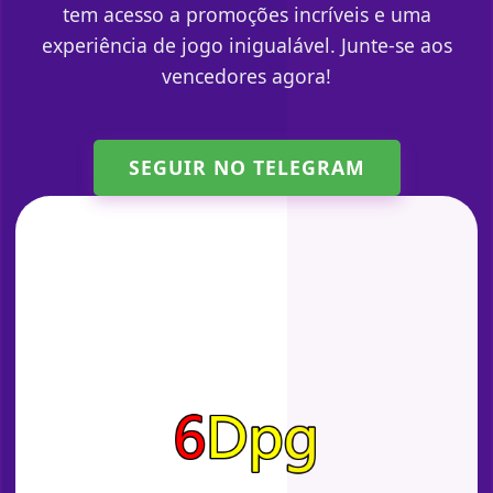
tem acesso a promoções incríveis e uma
experiência de jogo inigualável. Junte-se aos
vencedores agora!
SEGUIR NO TELEGRAM