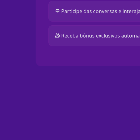
💬 Participe das conversas e interaj
🎁 Receba bônus exclusivos autom