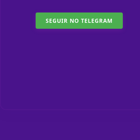
SEGUIR NO TELEGRAM