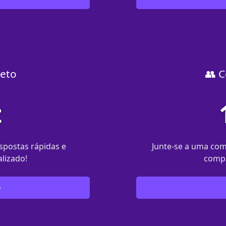
reto
👥 
t
espostas rápidas e
Junte-se a uma com
lizado!
compa
e