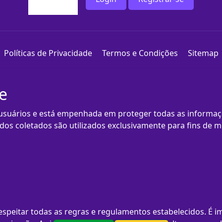
Políticas de Privacidade
Termos e Condições
Sitemap
de
 usuários e está empenhada em proteger todas as informaç
os coletados são utilizados exclusivamente para fins de m
eitar todas as regras e regulamentos estabelecidos. É im