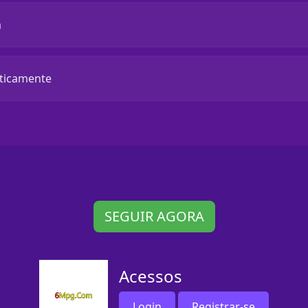
a
aticamente
SEGUIR AGORA
Acessos
Login
Registrar-se