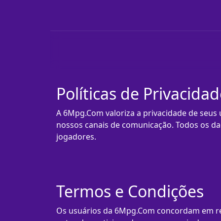
Políticas de Privacida
A 6Mpg.Com valoriza a privacidade de seus
nossos canais de comunicação. Todos os dad
jogadores.
Termos e Condições
Os usuários da 6Mpg.Com concordam em resp