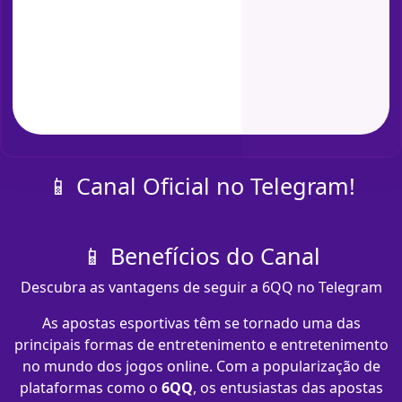
📱 Canal Oficial no Telegram!
📱 Benefícios do Canal
Descubra as vantagens de seguir a 6QQ no Telegram
As apostas esportivas têm se tornado uma das
principais formas de entretenimento e entretenimento
no mundo dos jogos online. Com a popularização de
plataformas como o
6QQ
, os entusiastas das apostas