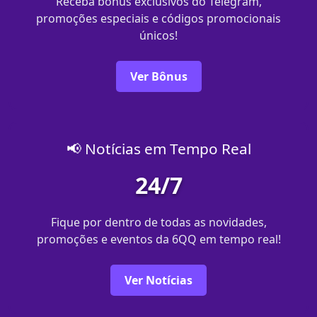
Receba bônus exclusivos do Telegram,
promoções especiais e códigos promocionais
únicos!
Ver Bônus
📢 Notícias em Tempo Real
24/7
Fique por dentro de todas as novidades,
promoções e eventos da 6QQ em tempo real!
Ver Notícias