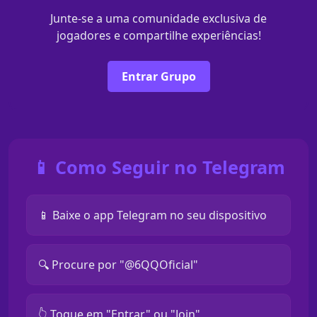
Junte-se a uma comunidade exclusiva de
jogadores e compartilhe experiências!
Entrar Grupo
📱 Como Seguir no Telegram
📱 Baixe o app Telegram no seu dispositivo
🔍 Procure por "@6QQOficial"
👆 Toque em "Entrar" ou "Join"