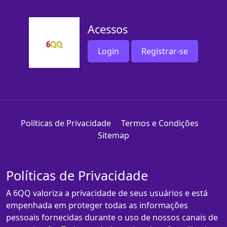
Acessos
Login
Registrar-se
Políticas de Privacidade
Termos e Condições
Sitemap
Políticas de Privacidade
A 6QQ valoriza a privacidade de seus usuários e está
empenhada em proteger todas as informações
pessoais fornecidas durante o uso de nossos canais de